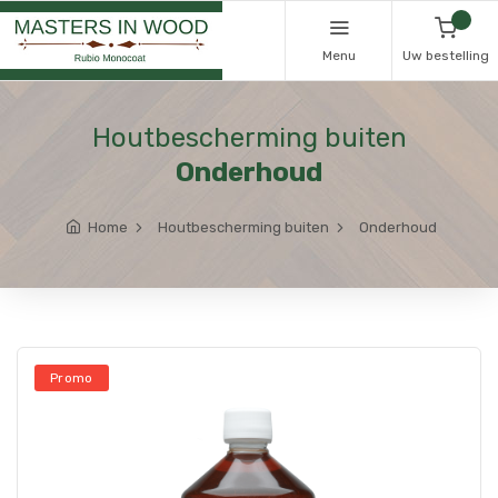
Menu
Uw bestelling
Houtbescherming buiten
Onderhoud
Home
Houtbescherming buiten
Onderhoud
Promo