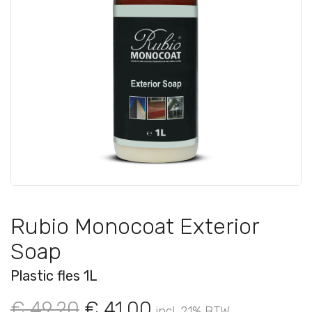
Rubio Monocoat Exterior
Soap
Plastic fles 1L
€ 49,20
€ 41,00
incl. 21% BTW